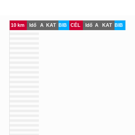
10 km
Idő
A
KAT
BIB
CÉL
Idő
A
KAT
BIB